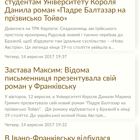
студентам Університету Короля
Данила роман «Падре Балтазар на
прізвисько Тойво»
Дивитися на ТРК Карпати: Спадкоємець австрійського
престолу кронпринц Рудольф живий і таємно переїхав до
Бразилії, щоб збудувати там ідеальне суспільство – «Нову
Австрію». Ця легенда кінця 19-го століття увійшла в…
Четвер, 14 вересня 2017 19:37
Застава Максим: Відома
письменниця презентувала свій
роман у Франківську
У вівторок, 12 вересня, в Університеті Короля Данили Марина
Гримич презентувала свій новий роман “Падре Балтазар на
прізвисько Тойво”. Дія роману відбувається у Бразилії в кінці
19 століття. До української колонії Нова Австрія…
Четвер, 14 вересня 2017 19:32
В Івано-Франківську відбулася