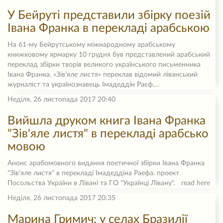
У Бейруті представили збірку поезій
Івана Франка в перекладі арабською
На 61-му Бейрутському міжнародному арабському
книжковому ярмарку 10 грудня був представлений арабський
переклад збірки творів великого українського письменника
Івана Франка. «Зів’яле листя» переклав відомий ліванський
журналіст та українознавець Імадеддін Раєф.…
Неділя, 26 листопада 2017 20:40
Вийшла друком книга Івана Франка
"Зів'яле листя" в перекладі арабсько
мовою
Анонс арабомовного видання поетичної збірки Івана Франка
"Зів'яле листя" в перекладі Імадеддіна Раефа. проект
Посольства України в Лівані та ГО "Українці Лівану". read here
Неділя, 26 листопада 2017 20:35
Марина Гримич: у селах Бразилії