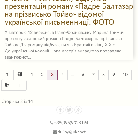
презентація роману «Падре Балтазар
на прізвисько Тойво» відомої
української письменниці. ФОТО
У вівторок, 12 вересня, в Івано-Франківську Марина Гримич
презентувала новий роман «Падре Балтазар на прізвисько
Тойво». Дія роману відбувається в Бразилії в кінці ХІХ ст.
До української колонії Нова Австрія випадково потрапляє
авантюрист…
1
2
3
4
...
6
7
8
9
10
Сторінка 3 із 14
+38(
095)9328194
duliby@ukr.net