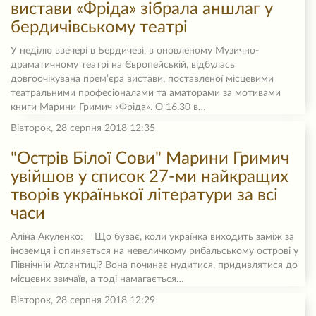
вистави «Фріда» зібрала аншлаг у
бердичівському театрі
У неділю ввечері в Бердичеві, в оновленому Музично-
драматичному театрі на Європейській, відбулась
довгоочікувана прем’єра вистави, поставленої місцевими
театральними професіоналами та аматорами за мотивами
книги Марини Гримич «Фріда». О 16.30 в…
Вівторок, 28 серпня 2018 12:35
"Острів Білої Сови" Марини Гримич
увійшов у список 27-ми найкращих
творів українької літератури за всі
часи
Аліна Акуленко: Що буває, коли українка виходить заміж за
іноземця і опиняється на невеличкому рибальському острові у
Північній Атлантиці? Вона починає нудитися, придивлятися до
місцевих звичаїв, а тоді намагається…
Вівторок, 28 серпня 2018 12:29