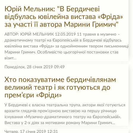
Юрій Мельник: "В Бердичеві
відбулась ювілейна вистава «Фріда»
за участі її автора Марини Гримич"
АВТОР: ЮРІЙ МЕЛЬНИК 12.05.2019 11 травня в музично –
драматичному театрі на Європейській в Бердичеві відбулась
ювілейна вистава «Фріда» за однойменним твором письменниці
Марини Гримич. Особливістю цьогорічної постановки став
візит…
Понеділок, 28 січня 2019 09:49
Хто показуватиме бердичівлянам
великий театр і як готуються до
прем’єри «Фріди»
У Бердичеві є власна театральна трупа, актори якої готуються
вразити глядачів прем’єрною виставою на першу річницю
існування «Музично-драматичного театру на Європейській».
Вистава у 2-х діях за мотивами роману Марини Гримич…
Четвер, 17 січня 2019 12:31