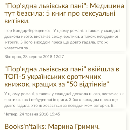
"Пор'ядна львівська пані": Медицина
тут безсила: 5 книг про сексуальні
витівки.
Ігор Бондар-Терещенко: У цьому романі, а також у скандалі
довкола нього, вистачає сексу, еротики, а також небуденної
інтриги. З його виходом преса ще довго гадала, хто ж
ховається за…
Вівторок, 28 серпня 2018 12:27
"Пор'ядна львівська пані" ввійшла в
ТОП-5 українських еротичних
книжок, кращих за "50 відтінків"
У цьому романі, а також у скандалі довкола нього, вистачає як
еротики, так і небуденної інтриги. З його виходом преса ще
довго гадала, хто ж ховається за псевдонімом авторки. В…
Четвер, 24 травня 2018 15:45
Books'n'talks: Марина Гримич.