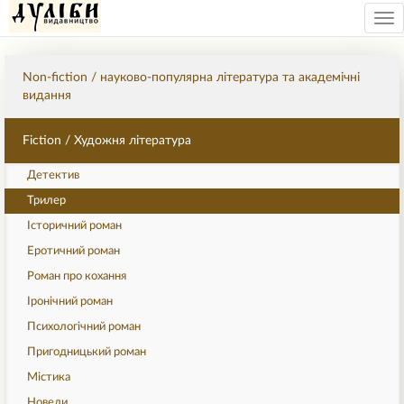
Tog
nav
Non-fiction / науково-популярна література та академічні
видання
Fiction / Художня література
Детектив
Трилер
Історичний роман
Еротичний роман
Роман про кохання
Іронічний роман
Психологічний роман
Пригодницький роман
Містика
Новели