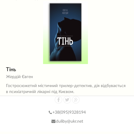
Тінь
Жердій Євген
Гостросюжетнй містичний трилер-детектив, дія відбувається
в психіатричній лікарні під Києвом.
+38(
095)9328194
duliby@ukr.net