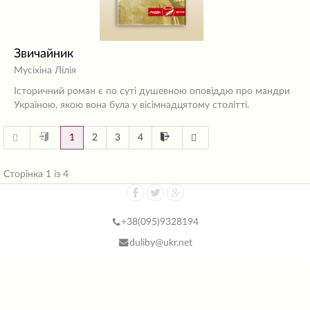
Звичайник
Мусіхіна Лілія
Історичний роман є по суті душевною оповіддю про мандри
Україною, якою вона була у вісімнадцятому столітті.
1
2
3
4
Сторінка 1 із 4
+38(
095)9328194
duliby@ukr.net