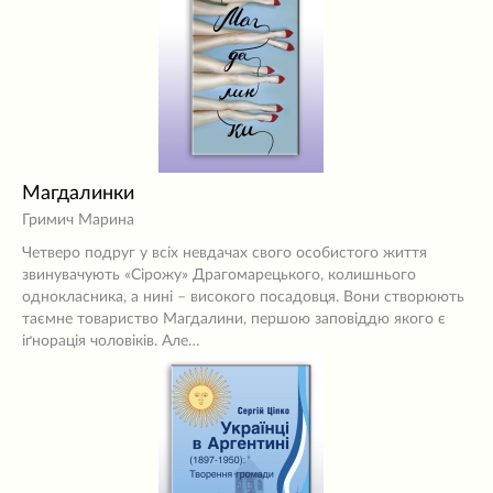
Магдалинки
Гримич Марина
Четверо подруг у всіх невдачах свого особистого життя
звинувачують «Сірожу» Драгомарецького, колишнього
однокласника, а нині – високого посадовця. Вони створюють
таємне товариство Магдалини, першою заповіддю якого є
іґнорація чоловіків. Але…