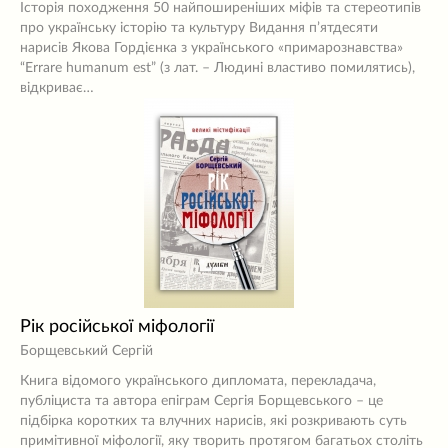
Історія походження 50 найпоширеніших міфів та стереотипів
про українську історію та культуру Видання п’ятдесяти
нарисів Якова Гордієнка з українського «примарознавства»
“Errare humanum est” (з лат. – Людині властиво помилятись),
відкриває…
Рік російської міфології
Борщевський Сергій
Книга відомого українського дипломата, перекладача,
публіциста та автора епіграм Сергія Борщевського – це
підбірка коротких та влучних нарисів, які розкривають суть
примітивної міфології, яку творить протягом багатьох століть