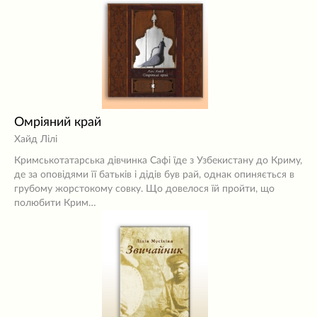
Омріяний край
Хайд Лілі
Кримськотатарська дівчинка Сафі їде з Узбекистану до Криму,
де за оповідями її батьків і дідів був рай, однак опиняється в
грубому жорстокому совку. Що довелося їй пройти, що
полюбити Крим…