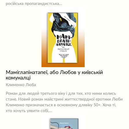
російська пропагандистська…
Маміглапінатапеї, або Любов у київській
комуналці
Клименко Люба
Роман для людей третього віку і для тих, хто ними колись
стане. Новий роман майстрині життєствердної еротики Люби
Клименко призначається в основному длявіку 50+. Хоча ті,
хто хочуть уявити собі,…