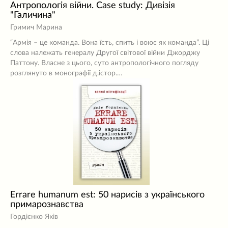
Антропологія війни. Case study: Дивізія
"Галичина"
Гримич Марина
“Армія – це команда. Вона їсть, спить і воює як команда”. Ці
слова належать генералу Другої світової війни Джорджу
Паттону. Власне з цього, суто антропологічного погляду
розглянуто в монографії д.істор.…
Errare humanum est: 50 нарисів з українського
примарознавства
Гордієнко Яків