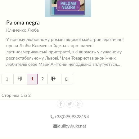
Paloma negra
Клименко Люба
У новому любовному романі відомої майстрині еротичної
прози Люби Клименко йдеться про шалені
латиноамериканські пристрасті, які вирують у сучасному
респектабельному Львові. Член Товариства анонімних
любителів себе Марк АНтоній неподівано вплутується…
1
2
Сторінка 1 із 2
+38(
095)9328194
duliby@ukr.net