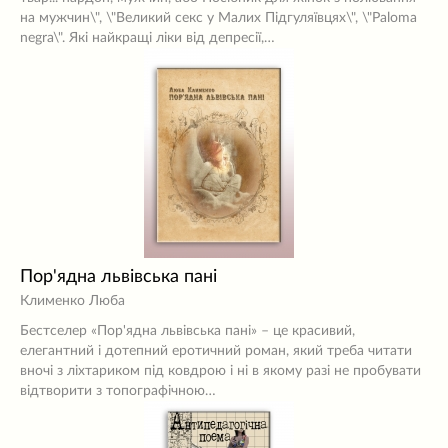
на мужчин\", \"Великий секс у Малих Підгуляївцях\", \"Paloma
negra\". Які найкращі ліки від депресії,…
Пор'ядна львівська пані
Клименко Люба
Бестселер «Пор'ядна львівська пані» – це красивий,
елегантний і дотепний еротичний роман, який треба читати
вночі з ліхтариком під ковдрою і ні в якому разі не пробувати
відтворити з топографічною…