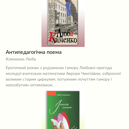
Антипедагогічна поема
Клименко Люба
Еротичний роман з родзинкою гумору Любовні пригода
молодої вчительки математики Аврори Чингізівни, озброєної
великим старим циркулем, потужним почуттям гумору і
непозбутнім оптимізмом.