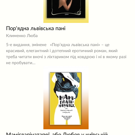
Пор'ядна львівська пані
Клименко Люба
5-е видання, змінене «Пор’ядна львівська пані» – це
красивий, елегантний і дотепний еротичний роман, який
треба читати вночі з ліхтариком під ковдрою і ні в якому разі
не пробувати…