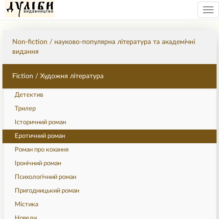
Tog
nav
Non-fiction / науково-популярна література та академічні
видання
Fiction / Художня література
Детектив
Трилер
Історичний роман
Еротичний роман
Роман про кохання
Іронічний роман
Психологічний роман
Пригодницький роман
Містика
Новели