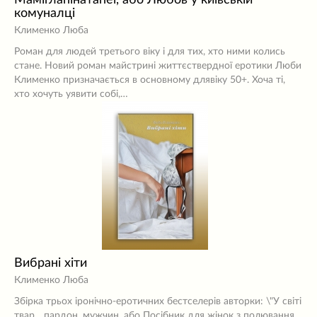
Маміглапінатапеї, або Любов у київській
комуналці
Клименко Люба
Роман для людей третього віку і для тих, хто ними колись
стане. Новий роман майстрині життєствердної еротики Люби
Клименко призначається в основному длявіку 50+. Хоча ті,
хто хочуть уявити собі,…
Вибрані хіти
Клименко Люба
Збірка трьох іронічно-еротичних бестселерів авторки: \"У світі
твар... пардон, мужчин, або Посібник для жінок з полювання