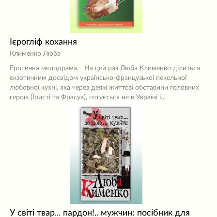
Ієрогліф кохання
Клименко Люба
Еротична мелодрама. На цей раз Люба Клименко ділиться
екзотичним досвідом українсько-французької пекельної
любовної кухні, яка через деякі життєві обставини головних
героїв (Їристі та Фрасуа), готується не в Україні і…
У світі твар... пардон!.. мужчин: посібник для