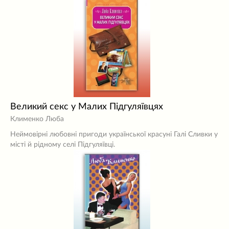
Великий секс у Малих Підгуляївцях
Клименко Люба
Неймовірні любовні пригоди української красуні Галі Сливки у
місті й рідному селі Підгуляївці.