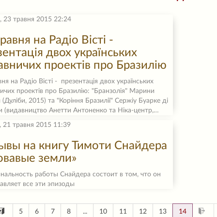
, 23 травня 2015 22:24
равня на Радіо Вісті -
зентація двох українських
авничих проектів про Бразилію
вня на Радіо Вісті - презентація двох українських
ичих проектів про Бразилію: "Бранзолія" Марини
(Дуліби, 2015) та "Коріння Бразилії" Сержіу Буарке ді
 (видавництво Анетти Антоненко та Ніка-центр,…
, 21 травня 2015 11:39
ывы на книгу Тимоти Снайдера
овавые земли»
нальность работы Снайдера состоит в том, что он
авляет все эти эпизоды
5
6
7
8
...
10
11
12
13
14