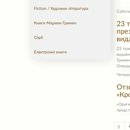
Fiction / Художня література
Субота
23 т
Книги Марини Гримич
пре
Серії
вид
23 тра
Електронні книги
видавн
Гримич 
Оланди
Четвер
Oтз
«Кр
«Ориги
предст