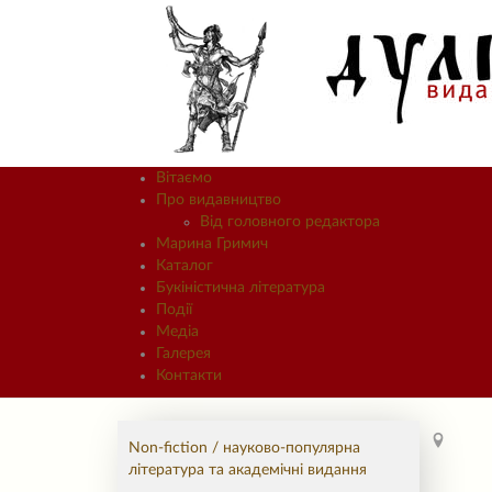
Вітаємо
Про видавництво
Від головного редактора
Марина Гримич
Каталог
Букіністична література
Події
Медіа
Галерея
Контакти
Non-fiction / науково-популярна
література та академічні видання