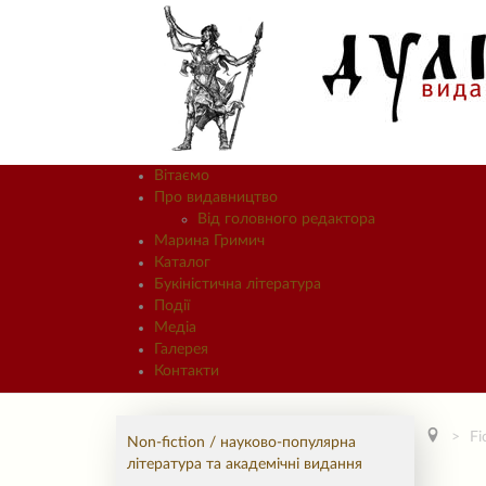
Вітаємо
Про видавництво
Від головного редактора
Марина Гримич
Каталог
Букіністична література
Події
Медіа
Галерея
Контакти
Fi
Non-fiction / науково-популярна
література та академічні видання