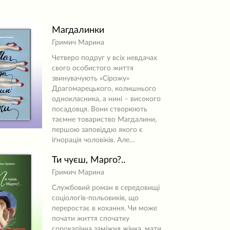
Магдалинки
Гримич Марина
Четверо подруг у всіх невдачах
свого особистого життя
звинувачують «Сірожу»
Драгомарецького, колишнього
однокласника, а нині – високого
посадовця. Вони створюють
таємне товариство Магдалини,
першою заповіддю якого є
іґнорація чоловіків. Але…
Ти чуєш, Марго?..
Гримич Марина
Службовий роман в середовищі
соціологів-польовиків, що
переростає в кохання. Чи може
почати життя спочатку
сорокарічна заміжня жінка, мати