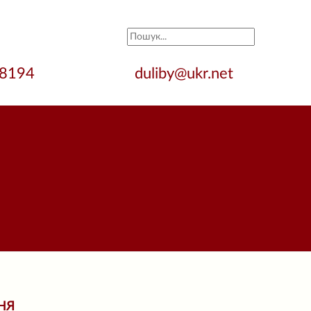
28194
duliby@ukr.net
НЯ