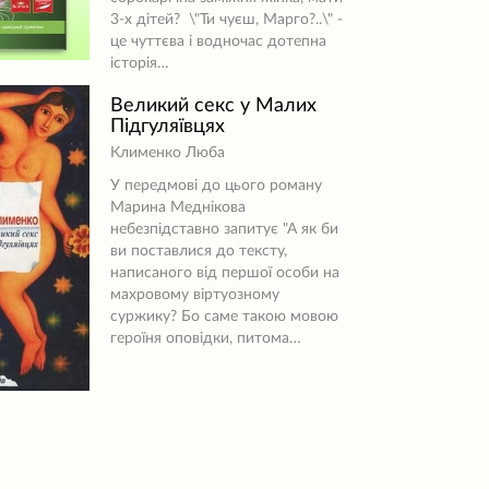
3-х дітей? \"Ти чуєш, Марго?..\" -
це чуттєва і водночас дотепна
історія…
Великий секс у Малих
Підгуляївцях
Клименко Люба
У передмові до цього роману
Марина Меднікова
небезпідставно запитує "А як би
ви поставлися до тексту,
написаного від першої особи на
махровому віртуозному
суржику? Бо саме такою мовою
героїня оповідки, питома…