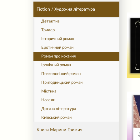
Fiction / Художня література
Детектив
Трилер
Історичний роман
Еротичний роман
Роман про кохання
Іронічний роман
Психологічний роман
Пригодницький роман
Містика
Новели
Дитяча література
Київський роман
Книги Марини Гримич