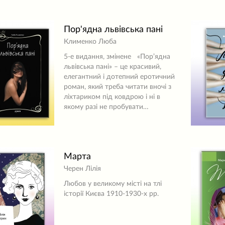
Пор'ядна львівська пані
Клименко Люба
5-е видання, змінене «Пор’ядна
львівська пані» – це красивий,
елегантний і дотепний еротичний
роман, який треба читати вночі з
ліхтариком під ковдрою і ні в
якому разі не пробувати…
Марта
Черен Лілія
Любов у великому місті на тлі
історії Києва 1910-1930-х рр.