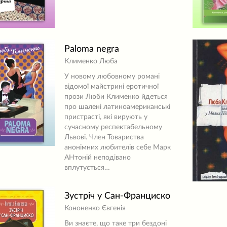
Paloma negra
Клименко Люба
У новому любовному романі
відомої майстрині еротичної
прози Люби Клименко йдеться
про шалені латиноамериканські
пристрасті, які вирують у
сучасному респектабельному
Львові. Член Товариства
анонімних любителів себе Марк
АНтоній неподівано
вплутується…
Зустріч у Сан-Франциско
Кононенко Євгенія
Ви знаєте, що таке три бездоні