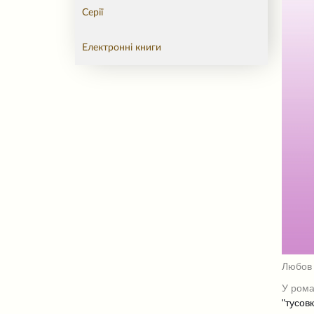
Серії
Електронні книги
Любов 
У ром
"тусов