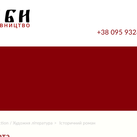
+38 095 93
ction / Художня література
Історичний роман
рта