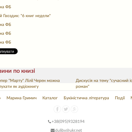
 на ФБ
й Гвоздик: "6 книг недели"
 на ФБ
 на ФБ
 на ФБ
ини по книзі
епер "Марту" Лілії Черен можна
Дискусія на тему "сучасний 
лухати як аудіокнигу
роман"
о
Марина Гримич
Каталог
Букіністична література
Події
+38(
095)9328194
duliby@ukr.net