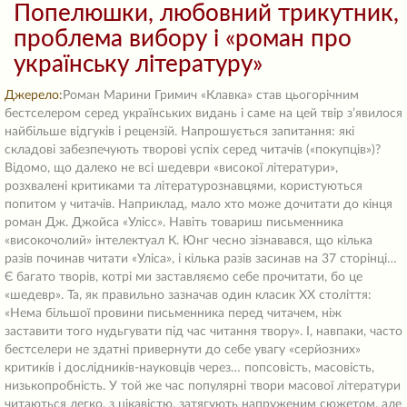
Попелюшки, любовний трикутник,
проблема вибору і «роман про
українську літературу»
Джерело:
Роман Марини Гримич «Клавка» став цьогорічним бестселером серед українських видань і саме на цей твір з’явилося найбільше відгуків і рецензій. Напрошується запитання: які складові забезпечують творові успіх серед читачів («покупців»)? Відомо, що далеко не всі шедеври «високої літератури», розхвалені критиками та літературознавцями, користуються попитом у читачів. Наприклад, мало хто може дочитати до кінця роман Дж. Джойса «Улісс». Навіть товариш письменника «високочолий» інтелектуал К. Юнг чесно зізнавався, що кілька разів починав читати «Уліса», і кілька разів засинав на 37 сторінці… Є багато творів, котрі ми заставляємо себе прочитати, бо це «шедевр». Та, як правильно зазначав один класик ХХ століття: «Нема більшої провини письменника перед читачем, ніж заставити того нудьгувати під час читання твору». І, навпаки, часто бестселери не здатні привернути до себе увагу «серйозних» критиків і дослідників-науковців через… попсовість, масовість, низькопробність. У той же час популярні твори масової літератури читаються легко, з цікавістю, затягують напруженим сюжетом, але після них у читача майже не залишається ніякого ні інтелектуального, ні емоційного «післясмаку»: не будять вони ні гострих переживань, ні глибоких роздумів… Як кажуть, «Что кушал – что радио слушал»… ( Я вже навіть згадувати не хочу такі масові ширпотребні, тобто неякісні твори, читати які читач з виробленим смаком просто не зможе як через «пластмасову мову», так і через психологічно невмотивовані вчинки персонажів, неправдоподібні, надумані характери, штучні нежиттєві ситуації, шаблонне мислення автора, «сопливий» рожевий мелодраматизм тощо)… На щастя, кожна закономірність має приємні винятки: так, майже всі романи англійських класиків ІІ половини ХХ століття Джона Фаулза («Колекціонер», «Чародій», «Жінка французького лейтенанта») чи Айріс Мердок («Одноріг», «Чорний принц», «Відтята голова»), як і перший твір Вільяма Голдінга («Володар Мух») стали беззаперечними бестселерами, і мали настільки шалений успіх серед читачів, що літературознавці довго не звертали на них уваги, підозрюючи, що це – зразки масліту і дешевої попси… І названі твори – не єдині такі «вдалі» випадки. Можна згадати і шалену популярність Хемінгуея, і «Майстра і Маргариту» Булгакова, і «Політ над гніздом зозулі» К. Кізі, і «Ім’я троянди» Умберто Еко, і «Парфуми. Історія одного вбивці» Патріка Зюскінда… і багато інших бестселерів дуже високого якісного рівня… І, хоч, як кажуть, «на вкус и цвет товарищей нет», – беру на себе відповідальність запропонувати твердження, що роман «Клавка», котрий читається легко і цікаво, на одному диханні, у той же час дає усі підстави стверджувати, що перед нами твір, котрий наштовхує на серйозні і глибокі роздуми… Як кажуть, гармонійно поєднує у собі переваги і масової, і «високої» літератур. Перед нами справді досить незвичний бестселер. З перших сторінок відчуваєш, що читати буде цікаво: автор – талановитий оповідач, мова – легка, розмовна, «жива», сюжетна історія швидко затягує… Головний персонаж – красива самотня 27-річна дівчина Клавка, котра живе у післявоєнному Києві (1947 – 1948 роки). Сирота (батьки були репресовані у горезвісному 1937-му році, коли дівчині було 16 років), живе у підвальній комуналці, у тісній кімнатці. Працює секретарем Голови Правління спілки радянських українських письменників (тоді ним був Олександр Корнійчук), та на зарплатню секретарки не порозкошуєш – то ж дівчина й підзаробляє – у позаробочий час ходить друкувати «додому» до харизматичної впливової поетеси Єлизавети Петрівни Прохорової, трохи старшої за себе і «зі зв’язками», «фронтовички», у котрій знайшла старшу подругу і порадницю. Клавка скромна, чесна, роботяща, чуйна: піклується про самотніх безпорадних співмешканців по комуналці («одноногий» ветеран війни «дядь Гаврило» та осліпла колишня вчителька гри на піаніно Емма Германівна… Звичайно, така турботлива дівчина зразу викликає до себе співчуття читачів… Ми відчуваємо, що Клавка заслуговує за чесно і достойно пережиті випробування… щастя, котре до самотньої бідної чесної дівчини, як ми розуміємо, доля має подарувати… у вигляді достойного коханого, котрий і витягне її з мізерного існування у щасливе життя, надягнувши на її ніжку «золотий башмачок» і виправить несправедливість цього жорстокого світу. Тобто автор викликає у нас відомі з дитинства казкові очікування. І вони майже справджуються уже на початку твору: дівчина, котра ще не знала кохання, раптом зустрічає молодого красеня – офіцера, фронтовика з медалями на грудях, письменника, від котрого у неї вперше в житті «чьолка встала» (іншими словами, світ поплив перед очима), і котрий у захваті від Клавки. Перед нами проступає відомий «мотив Попелюшки». Аж поки раптом цей мотив не розвіюється в дим іншим стереотипним мотивом: на Клавку звертає увагу високопоставлений партійний чиновник, член ЦК компартії України, котрий є куратором української радянської літератури. То ж перед нами – традиційний мелодраматичний любовний трикутник. І стає Клавка перед непростим вибором: кому із залицяльників віддати перевагу… Від одного «чьолка встає», але є ризики, що цей красень – ненадійний, він усім жінкам потрібен… Від другого – «не встає», але віє надійністю (він старший, та ще й «больний» – на думку Клавки – бо тримає дієту), а головне – Клавку спокушає те, як ставитимуться до неї ці небожителі – письменники, для яких вона – усього лише «обслуговуючий персонал» – коли дізнаються, що вона… дружина (або хай навіть і коханка – якщо він – одружений) цього всесильного ЦеКіста. Адже вони тремтять як овечки при одному імені згаданого чиновника… Проблема вибору, як і любовний трикутник – потужні двигуни романних сюжетів. І читач уже не може відірватись від книжки. Безперечно, на перший погляд перед нами – типовий мелодраматичний любовний роман, у котрому є всі атрибути популярності: казковий мотив Попелюшки, любовний трикутник, проблема вибору… Я не хочу «спойлити» читачам процес читання, то ж не буду розповідати, як надалі розвивається заявлена сюжетна лінія. Та сюжет затягує не тільки і не стільки розвитком амурної лінії головного персонажу. Поряд із любовною інтригою читач зацікавлюється подіями, котрі розвиваються у спілці радянських українських письменників. Адже секретар Голови правління у курсі усіх подій та підкилимних ігор творчих людей… А тут якраз у Києві готується другий «розгромний» Пленум українських радянських письменників, від якого усі чекають гострих нападів на творчість певних авторів та нищівної критики «за антирадянщину»… (Перший такий «розгромний» Пленум уже відбувся за рік до описаних подій – у 1946 році, після горезвісних указів Жданова спочатку про журнали «Звєзду» і «Ленінград», а потім – уже в Києві – Постанови ЦК КП(б)У «Про спотворення та помилки у висвітленні історії української літератури в «Нарисі історії української літератури», на якому особливо гостро критикували тодішнього Голову Правління Максима Рильського, якого потім і поміняли на Олександра Корнійчука, а Клавка на якийсь час втратила місце секретарики, хоч досить швидко її знову там відновили). Історія цих очікувань, спроби вгадати, хто саме на цей раз стане жертвами нищівної критики, наскільки серйозною може бути розправа – потужний двигун сюжету. Цікаво також спостерігати, хто з письменників як себе веде на Пленумі (хто стримано критикує побратимів по перу – бо не критикувати взагалі небезпечно, хто – це, мабуть, найсміливіші – не з’являється на Пленум, хто «вислужується» перед партією (щоб отримати більші тиражі, зайві метри житлової площі, премії тощо), хто користається вказівкою зверху, щоб зводити старі особисті рахунки, помститися, ким рухають заздрощі до більш успішних колег… Усе це тримає читача в напрузі не менше, ніж любовна історія. Тим паче що ми зустрічаємо на сторінках роману знаменитих творців: Максим Рильський, Павло Тичина, Андрій Малишко, Юрій Яновський, згадуються Остап Вишня, Наталя Забіла, Ванда Василевська… Тут уже і молоді таланти: Олесь Гончар, Віктор Нєкрасов… Прибувають на Пленум і делегації з регіонів, у тому числі згадується і наша Закарпатська делегація, і усі чекають, що тодішній голова закарпатської організації Юрій Гойда буде критикувати творчість Федора Потушняка… Звичайно, ці відомі письменники проходять перед очима читача як другорядні персонажі, але декому з них приділено досить багато уваги. На сторінках роману навіть цитуються уривки, а то і цілі поезії Максима Рильського і Андрія Малишка, і у читача зразу виникає бажання ще раз перечитати наших поетів – класиків… Ми знайомимось з причинами нападок на новий роман Юрія Яновського… Ніби випадково чуємо змовницьку нараду перед Пленумом «молодих» талантів» (Олесь Гончар та його ровесники, вчорашні армійці), котрі збираються скористатися ситуацією і так «критикувати» старших митців-класиків, щоб «скинути метрів з п’єдесталу» і помститися за усю їх зверхність… Ми читаємо навіть уривки з виступів письменників на тому горезвісному Пленумі Тут документальні уривки промов дуже вдало вплетені в канву художнього тексту. Усе це надзвичайно цікаво. Відомі нам ще зі шкільної парти класики української літератури постають на сторінках роману живими людьми, з усіма їх сильними сторонами і слабкостями. І одна з найважливіших заслуг авторки роману в тому, що вона розбиває стереотипи сприйняття класиків. Як стереотипи «радянські», котрі малювали нам не живих людей, а забронзовілі бюсти метрів, котрі талановитим пером «оспівували поступ радянської дійсності». Так і стереотипи пострадянські, котрі зображують нам українських радянських письменників, особливо тих, котрі так чи інакше постраждали від радянської влади, такими собі відкритими чи прихованими борцями проти комунізму, за українську незалежність. Зі сторінок роману Марини Гримич перед нами дуже талановиті поети і прозаїки, котрі у той самий час – живі люди, з усіма їх чеснотами і слабкостями, при чому слабкостей якось більше… Виявляється, майже ніхто з них не те що не виступав прямо проти комуністичної ідеології чи радянської влади, а навіть не був її прихованим