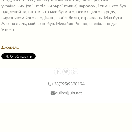
Джерело
+38(
095)9328194
duliby@ukr.net