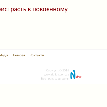
пристрасть в повоєнному
Медіа
Галерея
Контакти
Copyright © 2016
www.duliby.com.ua
Все права защищены