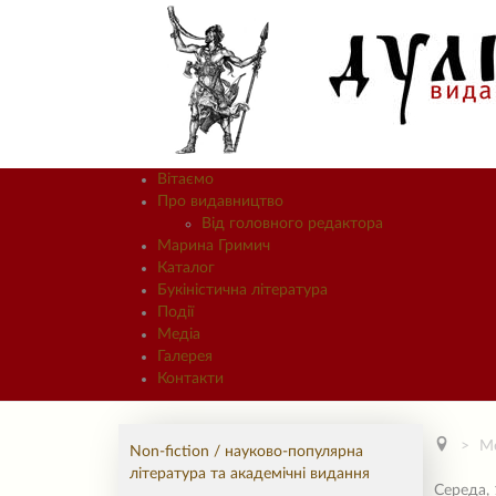
Вітаємо
Про видавництво
Від головного редактора
Марина Гримич
Каталог
Букіністична література
Події
Медіа
Галерея
Контакти
М
Non-fiction / науково-популярна
література та академічні видання
Середа, 