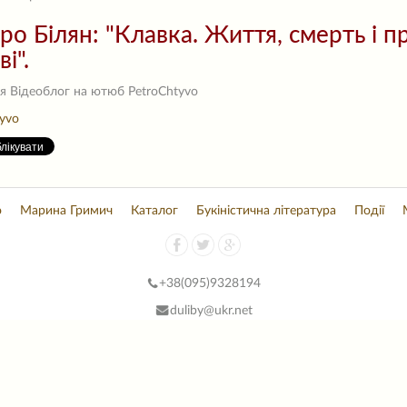
ро Білян: "Клавка. Життя, смерть і 
і".
я Відеоблог на ютюб PetroChtyvo
yvo
о
Марина Гримич
Каталог
Букіністична література
Події
+38(
095)9328194
duliby@ukr.net