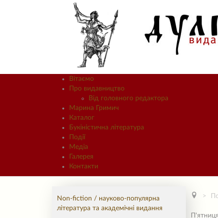
Вітаємо
Про видавництво
Від головного редактора
Марина Гримич
Каталог
Букіністична література
Події
Медіа
Галерея
Контакти
По
Non-fiction / науково-популярна
література та академічні видання
П'ятниця