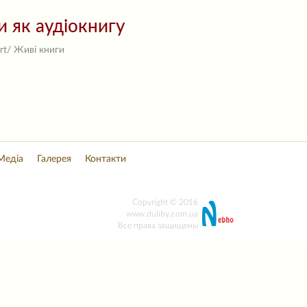
и як аудіокнигу
rt/ Живі книги
Медіа
Галерея
Контакти
Copyright © 2016
www.duliby.com.ua
Все права защищены