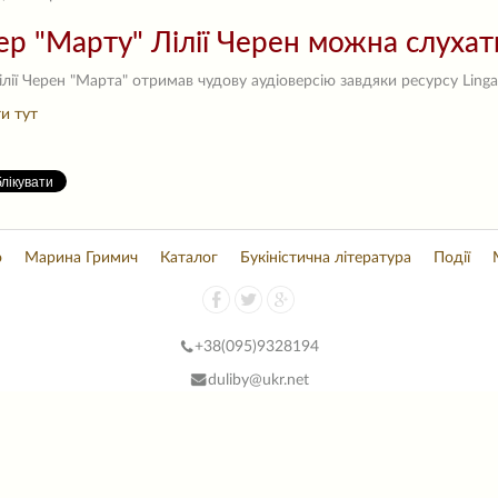
ер "Марту" Лілії Черен можна слухат
лії Черен "Марта" отримав чудову аудіоверсію завдяки ресурсу Linga
и тут
о
Марина Гримич
Каталог
Букіністична література
Події
+38(
095)9328194
duliby@ukr.net