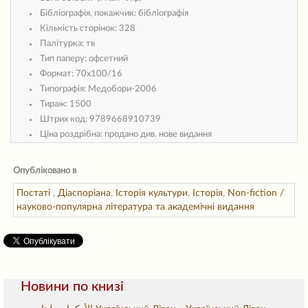
Бібліографія, покажчик:
бібліографія
Кількість сторінок:
328
Палітурка:
тв
Тип паперу:
офсетний
Формат:
70х100/16
Типографія:
Медобори-2006
Тираж:
1500
Штрих код:
9789668910739
Ціна роздрібна:
продано див. нове видання
Опубліковано в
Постаті
,
Діаспоріана
,
Історія культури
,
Історія
,
Non-fiction /
науково-популярна література та академічні видання
Новини по книзі