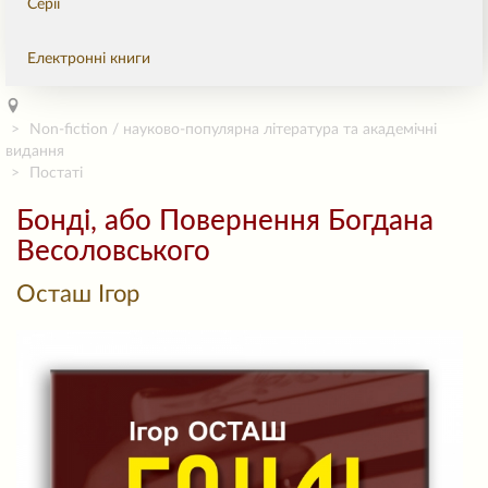
Серії
Електронні книги
Non-fiction / науково-популярна література та академічні
видання
Постаті
Бонді, або Повернення Богдана
Весоловського
Осташ Ігор