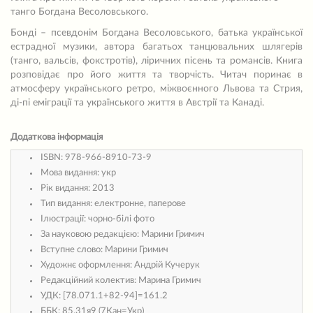
танго Богдана Весоловського.
Бонді – псевдонім Богдана Весоловського, батька української
естрадної музики, автора багатьох танцювальних шлягерів
(танго, вальсів, фокстротів), ліричних пісень та романсів. Книга
розповідає про його життя та творчість. Читач поринає в
атмосферу українського ретро, міжвоєнного Львова та Стрия,
ді-пі еміграції та українського життя в Австрії та Канаді.
Додаткова інформація
ISBN:
978-966-8910-73-9
Мова видання:
укр
Рік видання:
2013
Тип видання:
електронне, паперове
Ілюстрації:
чорно-білі фото
За науковою редакцією:
Марини Гримич
Вступне слово:
Марини Гримич
Художнє оформлення:
Андрій Кучерук
Редакційний колектив:
Марина Гримич
УДК:
[78.071.1+82-94]=161.2
ББК:
85.31я9 (7Кан=Укр)