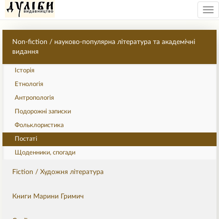
Tog
nav
Non-fiction / науково-популярна література та академічні
видання
Історія
Етнологія
Антропологія
Подорожні записки
Фольклористика
Постаті
Щоденники, спогади
Fiction / Художня література
Книги Марини Гримич