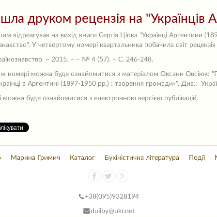
шла друком рецензія на "Українців А
м відреагував на вихід книги Сергія Ціпка "Українці Аргентини (18
знавство". У четвертому номері квартальника побачила світ рецензі
раїнознавство. – 2015. – – № 4 (57). – С. 246-248.
 ж номері можна буде ознайомитися з матеріалом Оксани Овсіюк: "П
країнці в Аргентині (1897-1950 рр.) : творення громади»". Див.: Украї
і можна буде ознайомитися з електронною версією публікацій.
о
Марина Гримич
Каталог
Букіністична література
Події
+38(
095)9328194
duliby@ukr.net