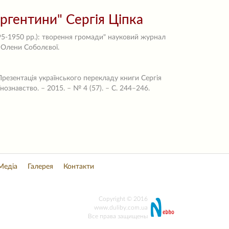
ргентини" Сергія Ціпка
95-1950 рр.): творення громади" науковий журнал
я Олени Соболєвої.
резентація українського перекладу книги Сергія
нознавство. – 2015. – № 4 (57). – С. 244–246.
Медіа
Галерея
Контакти
Copyright © 2016
www.duliby.com.ua
Все права защищены