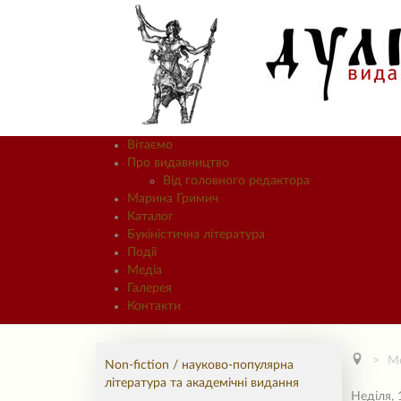
Вітаємо
Про видавництво
Від головного редактора
Марина Гримич
Каталог
Букіністична література
Події
Медіа
Галерея
Контакти
М
Non-fiction / науково-популярна
література та академічні видання
Неділя, 