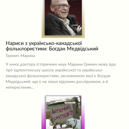
Нариси з українсько-канадської
фольклористики: Богдан Медвідський
Гримич Марина
У книзі доктора історичних наук Марини Гримич мова йде
про едмонтонську школу української та українсько-
канадської фольклористики, засновником якої є Богдан
Медвідський, що є не лише відомим дослідником, а й
непересічним…