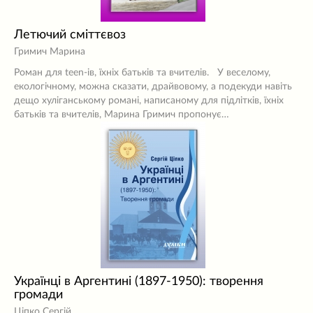
Летючий сміттєвоз
Гримич Марина
Роман для teen-ів, їхніх батьків та вчителів. У веселому,
екологічному, можна сказати, драйвовому, а подекуди навіть
дещо хуліганському романі, написаному для підлітків, їхніх
батьків та вчителів, Марина Гримич пропонує…
Українці в Аргентині (1897-1950): творення
громади
Ціпко Сергій