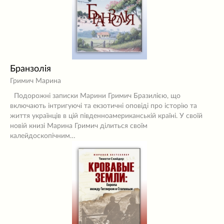
Бранзолія
Гримич Марина
Подорожні записки Марини Гримич Бразилією, що
включають інтригуючі та екзотичні оповіді про історію та
життя українців в цій південноамериканській країні. У своїй
новій книзі Марина Гримич ділиться своїм
калейдоскопічним…