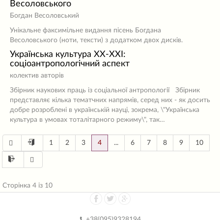
Весоловського
Богдан Весоловський
Унікальне факсимільне видання пісень Богдана
Весоловського (ноти, тексти) з додатком двох дисків.
Українська культура ХХ-ХХІ:
соціоантропологічний аспект
колектив авторів
Збірник наукових праць із соціальної антропології Збірник
представляє кілька тематчних напрямів, серед них - як досить
добре розроблені в українській науці, зокрема, \"Українська
культура в умовах тоталітарного режиму\", так…
1
2
3
4
...
6
7
8
9
10
Сторінка 4 із 10
+38(
095)9328194