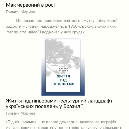
Мак червоний в росі
Гримич Марина
Це роман про покоління «світлого смутку і обережної
радості» – людей, народжених в 1960-х роках, в очах яких
“тепле літо цвіло” і водночас у чиїх грудях…
Життя під піньорами: культурний ландшафт
українських поселень у Бразилії
Гримич Марина
«Під піньорами» – це перша докладна наукова монографія
узагальнюючого характеру про історію та культуру сільського