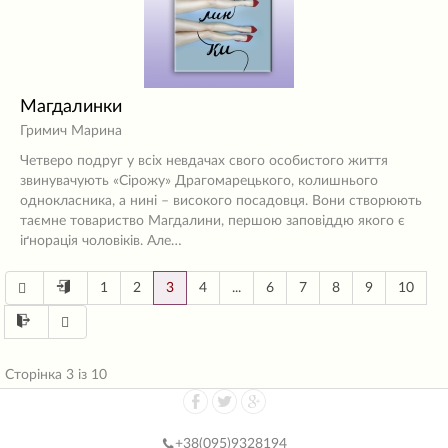
Магдалинки
Гримич Марина
Четверо подруг у всіх невдачах свого особистого життя
звинувачують «Сірожу» Драгомарецького, колишнього
однокласника, а нині – високого посадовця. Вони створюють
таємне товариство Магдалини, першою заповіддю якого є
іґнорація чоловіків. Але…
1
2
3
4
...
6
7
8
9
10
Сторінка 3 із 10
+38(
095)9328194