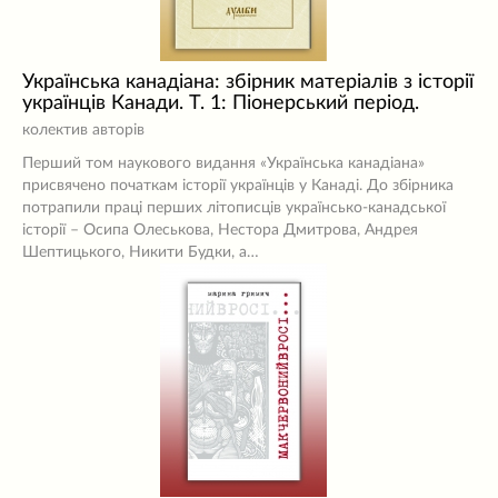
Українська канадіана: збірник матеріалів з історії
українців Канади. Т. 1: Піонерський період.
колектив авторів
Перший том наукового видання «Українська канадіана»
присвячено початкам історії українців у Канаді. До збірника
потрапили праці перших літописців українсько-канадської
історії – Осипа Олеськова, Нестора Дмитрова, Андрея
Шептицького, Никити Будки, а…