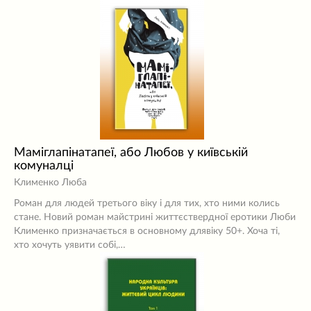
Маміглапінатапеї, або Любов у київській
комуналці
Клименко Люба
Роман для людей третього віку і для тих, хто ними колись
стане. Новий роман майстрині життєствердної еротики Люби
Клименко призначається в основному длявіку 50+. Хоча ті,
хто хочуть уявити собі,…