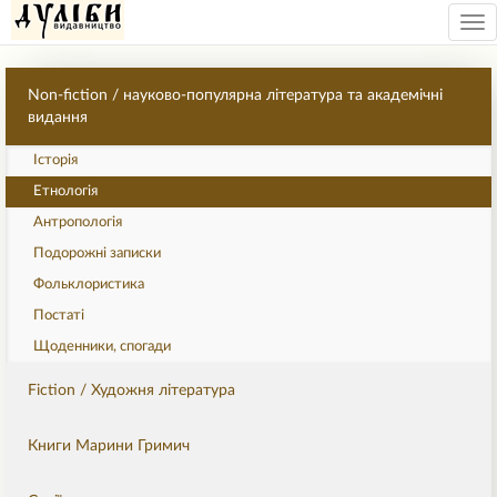
Tog
nav
Non-fiction / науково-популярна література та академічні
видання
Історія
Етнологія
Антропологія
Подорожні записки
Фольклористика
Постаті
Щоденники, спогади
Fiction / Художня література
Книги Марини Гримич