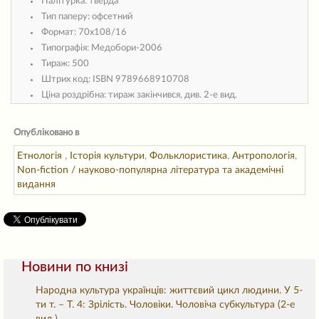
Палітурка:
тверда
Тип паперу:
офсетний
Формат:
70х108/16
Типографія:
Медобори-2006
Тираж:
500
Штрих код:
ISBN 9789668910708
Ціна роздрібна:
тираж закінчився, див. 2-е вид.
Опубліковано в
Етнологія
,
Історія культури
,
Фольклористика
,
Антропологія
,
Non-fiction / науково-популярна література та академічні
видання
Новини по книзі
Народна культура українців: життєвий цикл людини. У 5-
ти т. – Т. 4: Зрілість. Чоловіки. Чоловіча субкультура (2-е