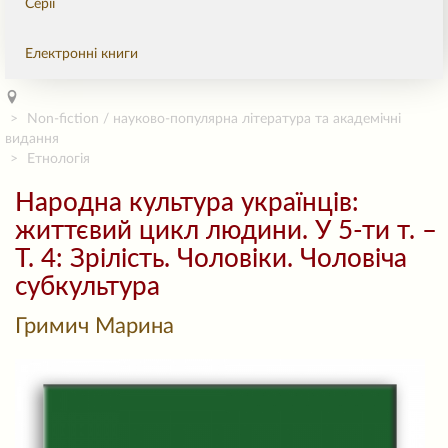
Серії
Електронні книги
Non-fiction / науково-популярна література та академічні
видання
Етнологія
Народна культура українців:
життєвий цикл людини. У 5-ти т. –
Т. 4: Зрілість. Чоловіки. Чоловіча
субкультура
Гримич Марина