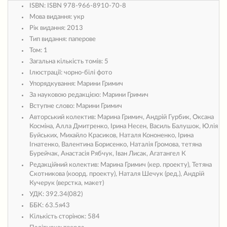
ISBN:
ISBN 978-966-8910-70-8
Мова видання:
укр
Рік видання:
2013
Тип видання:
паперове
Том:
1
Загальна кількість томів:
5
Ілюстрації:
чорно-білі фото
Упорядкування:
Марини Гримич
За науковою редакцією:
Марини Гримич
Вступне слово:
Марини Гримич
Авторський колектив:
Марина Гримич, Андрій Гурбик, Оксана
Косміна, Алла Дмитренко, Ірина Несен, Василь Балушок, Юлія
Буйських, Михайло Красиков, Наталя Кононенко, Ірина
Ігнатенко, Валентина Борисенко, Наталія Громова, тетяна
Бурейчак, Анастасія Рябчук, Іван Лисак, Агатангел К
Редакційний колектив:
Марина Гримич (кер. проекту), Тетяна
Скотникова (коорд. проекту), Наталя Шечук (ред.), Андрій
Кучерук (верстка, макет)
УДК:
392.34(082)
ББК:
63.5я43
Кількість сторінок:
584