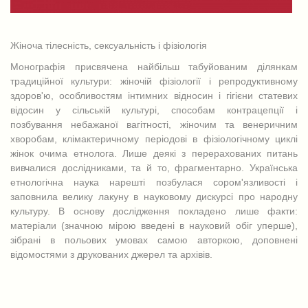
Жіноча тілесність, сексуальність і фізіологія
Монографія присвячена найбільш табуйованим ділянкам
традиційної культури: жіночій фізіології і репродуктивному
здоров'ю, особливостям інтимних відносин і гігієни статевих
відосин у сільській культурі, способам контрацепції і
позбування небажаної вагітності, жіночим та венеричним
хворобам, клімактеричному періодові в фізіологічному циклі
жінок очима етнолога. Лише деякі з перерахованих питань
вивчалися дослідниками, та й то, фрагментарно. Українська
етнологічна наука нарешті позбулася сором'язливості і
заповнила велику лакуну в науковому дискурсі про народну
культуру. В основу дослідження покладено лише факти:
матеріали (значною мірою введені в науковий обіг уперше),
зібрані в польових умовах самою авторкою, доповнені
відомостями з друкованих джерел та архівів.