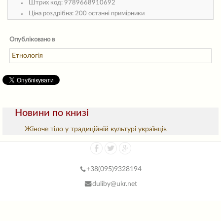
Штрих код:
9789668910692
Ціна роздрібна:
200 останні примірники
Опубліковано в
Етнологія
Новини по книзі
Жіноче тіло у традиційній культурі українців
+38(
095)9328194
duliby@ukr.net