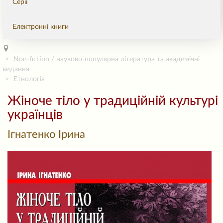
Серії
Електронні книги
Non-fiction / науково-популярна література та академічні
видання
Етнологія
Жіноче тіло у традиційній культурі
українців
Ігнатенко Ірина