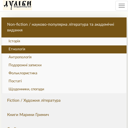
Tog
nav
Non-fiction / науково-популярна література та академічні
видання
Історія
Етнологія
Антропологія
Подорожні записки
Фольклористика
Постаті
Щоденники, спогади
Fiction / Художня література
Книги Марини Гримич