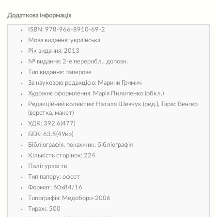
Додаткова інформація
ISBN:
978-966-8910-69-2
Мова видання:
українська
Рік видання:
2013
№ видання:
2-е переробл., доповн.
Тип видання:
паперове
За науковою редакцією:
Марини Гримич
Художнє оформлення:
Марія Пилипенко (обкл.)
Редакційний колектив:
Наталя Шевчук (ред.), Тарас Венгер
(верстка, макет)
УДК:
392.6(477)
ББК:
63.5(4Укр)
Бібліографія, покажчик:
бібліографія
Кількість сторінок:
224
Палітурка:
тв
Тип паперу:
офсет
Формат:
60х84/16
Типографія:
Медобори-2006
Тираж:
500