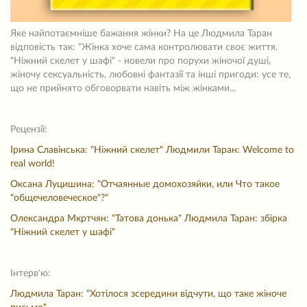
Яке найпотаємніше бажання жінки? На це Людмила Таран
відповість так: "Жінка хоче сама контролювати своє життя.
"Ніжний скелет у шафі" - новели про порухи жіночої душі,
жіночу сексуальність, любовні фантазії та інші пригоди: усе те,
що не прийнято обговорвати навіть між жінками...
Рецензії:
Ірина Славінська: "Ніжний скелет" Людмили Таран: Welcome to
real world!
Оксана Луцишина: "Отчаянные домохозяйки, или Что такое
"общечеловеческое"?"
Олександра Мкртчян: "Татова донька" Людмила Таран: збірка
"Ніжний скелет у шафі"
Інтерв'ю:
Людмила Таран: "Хотілося зсередини відчути, що таке жіноче