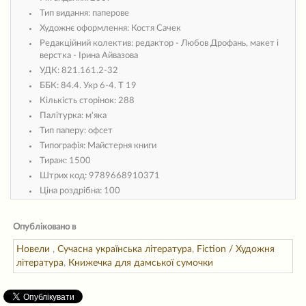
Тип видання:
паперове
Художнє оформлення:
Костя Сачек
Редакційний колектив:
редактор - Любов Дрофань, макет і
верстка - Ірина Айвазова
УДК:
821.161.2-32
ББК:
84.4. Укр 6-4. Т 19
Кількість сторінок:
288
Палітурка:
м'яка
Тип паперу:
офсет
Типографія:
Майстерня книги
Тираж:
1500
Штрих код:
9789668910371
Ціна роздрібна:
100
Опубліковано в
Новели
,
Сучасна українська література
,
Fiction / Художня
література
,
Книжечка для дамської сумочки