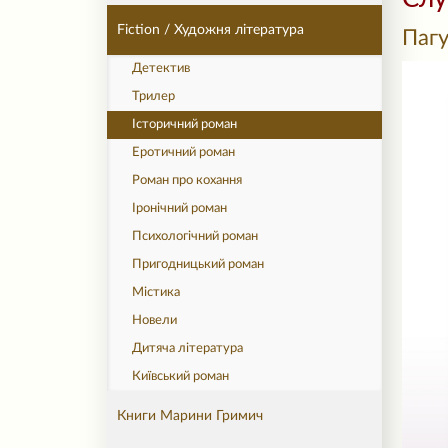
Fiction / Художня література
Пагу
Детектив
Трилер
Історичний роман
Еротичний роман
Роман про кохання
Іронічний роман
Психологічний роман
Пригодницький роман
Містика
Новели
Дитяча література
Київський роман
Книги Марини Гримич