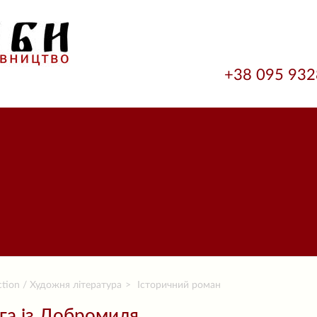
+38 095 93
ction / Художня література
Історичний роман
га із Добромиля