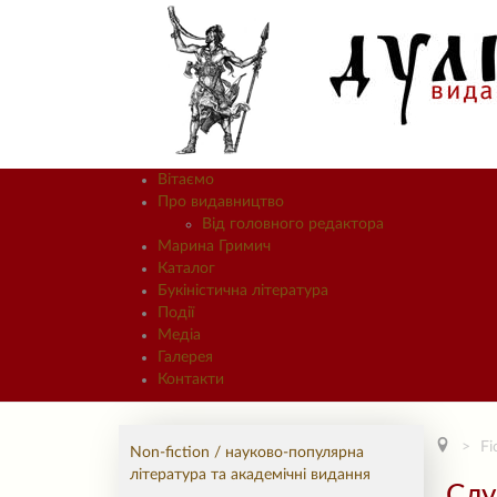
Вітаємо
Про видавництво
Від головного редактора
Марина Гримич
Каталог
Букіністична література
Події
Медіа
Галерея
Контакти
Fi
Non-fiction / науково-популярна
література та академічні видання
Слу