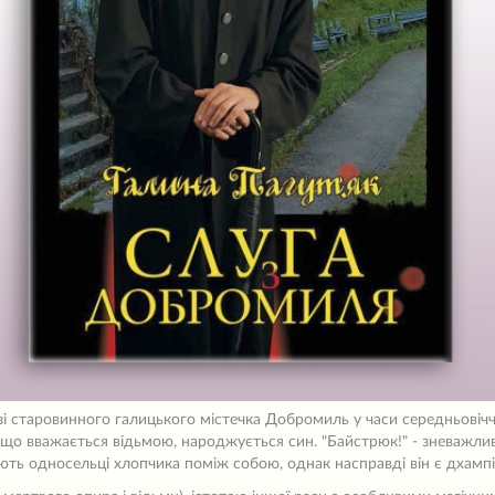
зі старовинного галицького містечка Добромиль у часи середньовічч
 що вважається відьмою, народжується син. "Байстрюк!" - зневажли
ють односельці хлопчика поміж собою, однак насправді він є дхамп