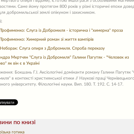
 мертвого опиря і відьми), істотою іншої раси з особливими магічни
востями. Саме йому протягом 800 років у різні історичні епохи дове
для добромильської землі опікуном і захисником.
ї:
 Трофименко: Слуга із Добромиля - історична і "химерна" проза
 Трофименко: Химерний роман зі життя вампірів
 Неборак: Слуга опиря з Добромиля. Спроба переказу
ндра Мкртчян "Слуга із Добромиля" Галини Пагутяк - "Человек из
о" як він є в Україні
ження: Бокшань Г.І. Аксіологічні домінанти роману Галини Пагутяк "
иля" в контексті християнської етики // Наукові праці Чернівецьког
ого університету. Філологічні науки. Вип. 180. Т. 192. С. 14-17.
ини по книзі
різька готика