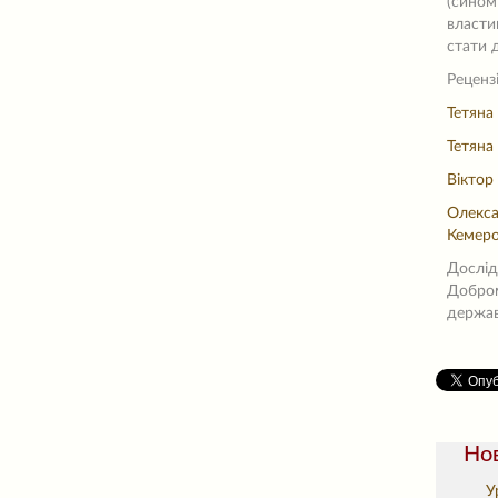
(сином
власти
стати 
Рецензі
Тетяна
Тетяна
Віктор
Олекса
Кемеров
Дослід
Добром
державн
Нов
У