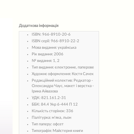
Додаткова інформація
ISBN:
966-8910-20-6
ISBN серії:
966-8910-22-2
Мова видання:
українська
Рік видання:
2006
№ видання:
1, 2
Тип видання:
електронне, паперове
Художнє оформлення:
Костя Сачек
Редакційний колектив:
Редкатор -
Олександра Чаус, макет і верстка -
Ірина Айвазова
УДК:
821.161.2-31
ББК:
84.4 Укр 6-444 П 12
Кількість сторінок:
336
Палітурка:
м'яка, льон
Тип паперу:
офсет
Типографія:
Майстерня книги