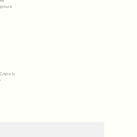
ми
деться
Слуга із
о