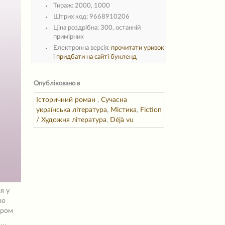
Тираж:
2000, 1000
Штрих код:
9668910206
Ціна роздрібна:
300, останній
примірник
Електронна версія:
прочитати уривок
і придбати на сайті букленд
Опубліковано в
Історичний роман
,
Сучасна
українська література
,
Містика
,
Fiction
/ Художня література
,
Déjà vu
я у
во
іром