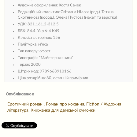
Художнє оформлення:
Костя Сачек
Редакційний колектив:
Світлана Нілова (ред.), Тетяна
Скотникова (коорд.), Олена Пустова (макет та верстка)
УДК:
821.161.2-312.5
ББК:
84.4. Укр 6-4 К49
Кількість сторінок:
156
Палітурка:
м'яка
Тип паперу:
офсет
Типографія:
"Майстерня книги"
Тираж:
2000
Штрих код:
9789668910166
Ціна роздрібна:
80, останній примірник
Опубліковано в
Еротичний роман
,
Роман про кохання
,
Fiction / Художня
література
,
Книжечка для дамської сумочки