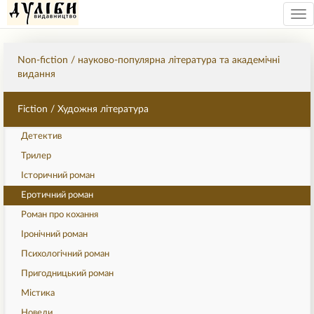
Tog
nav
Non-fiction / науково-популярна література та академічні
видання
Fiction / Художня література
Детектив
Трилер
Історичний роман
Еротичний роман
Роман про кохання
Іронічний роман
Психологічний роман
Пригодницький роман
Містика
Новели