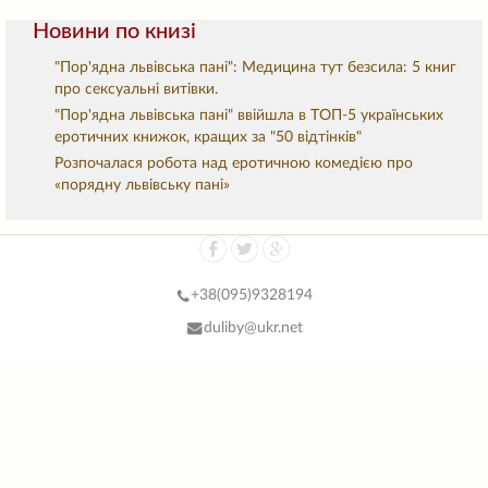
Новини по книзі
"Пор'ядна львівська пані": Медицина тут безсила: 5 книг
про сексуальні витівки.
"Пор'ядна львівська пані" ввійшла в ТОП-5 українських
еротичних книжок, кращих за "50 відтінків"
Розпочалася робота над еротичною комедією про
«порядну львівську пані»
+38(
095)9328194
duliby@ukr.net