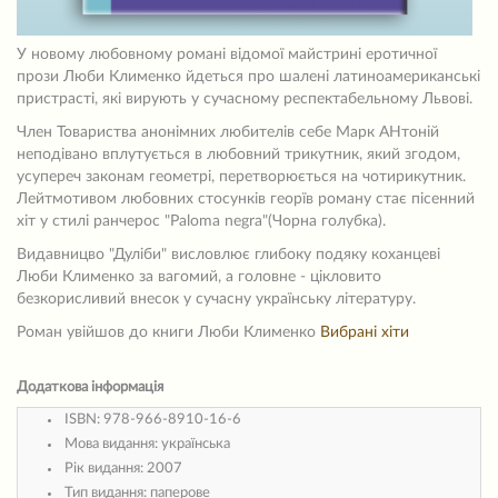
У новому любовному романі відомої майстрині еротичної
прози Люби Клименко йдеться про шалені латиноамериканські
пристрасті, які вирують у сучасному респектабельному Львові.
Член Товариства анонімних любителів себе Марк АНтоній
неподівано вплутується в любовний трикутник, який згодом,
усупереч законам геометрі, перетворюється на чотирикутник.
Лейтмотивом любовних стосунків георїв роману стає пісенний
хіт у стилі ранчерос "Paloma negra"(Чорна голубка).
Видавницво "Дуліби" висловлює глибоку подяку коханцеві
Люби Клименко за вагомий, а головне - цікловито
безкорисливий внесок у сучасну українську літературу.
Роман увійшов до книги Люби Клименко
Вибрані хіти
Додаткова інформація
ISBN:
978-966-8910-16-6
Мова видання:
українська
Рік видання:
2007
Тип видання:
паперове